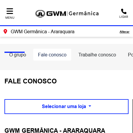
Ativar a compatibilidade com o leitor de tela
LIGAR
MENU
GWM Germânica - Araraquara
Alterar
O grupo
Fale conosco
Trabalhe conosco
Po
FALE CONOSCO
Selecionar uma loja
GWM GERMÂNICA - ARARAQUARA