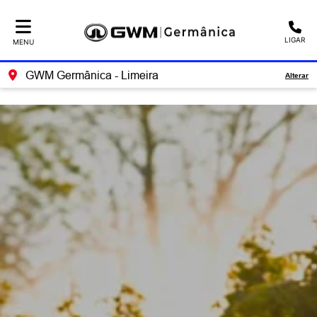
Ativar a compatibilidade com o leitor de tela
LIGAR
MENU
GWM Germânica - Limeira
Alterar