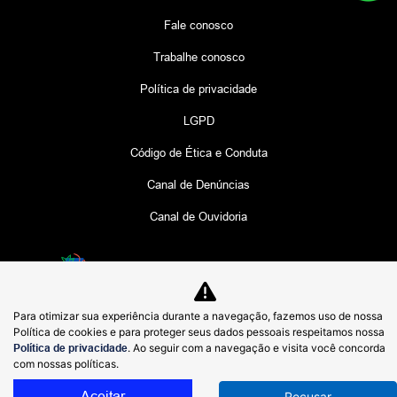
Fale conosco
Trabalhe conosco
Política de privacidade
LGPD
Código de Ética e Conduta
Canal de Denúncias
Canal de Ouvidoria
Desacelere. Seu bem maior é a vida.
Para otimizar sua experiência durante a navegação, fazemos uso de nossa
Política de cookies e para proteger seus dados pessoais respeitamos nossa
COMERCIAL PROTON LIMITADA
Política de privacidade
. Ao seguir com a navegação e visita você concorda
49.150.086/0001-28
com nossas políticas.
Aceitar
Recusar