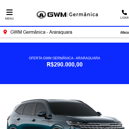
Ativar a compatibilidade com o leitor de tela
LIGAR
MENU
GWM Germânica - Araraquara
Altera
OFERTA GWM GERMÂNICA - ARARAQUARA
R$290.000,00