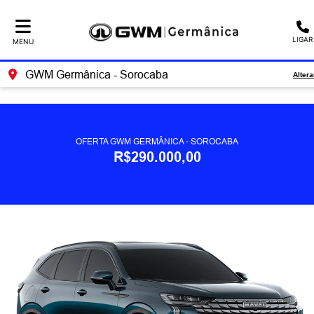
Ativar a compatibilidade com o leitor de tela
LIGAR
MENU
GWM Germânica - Sorocaba
Altera
OFERTA GWM GERMÂNICA - SOROCABA
R$290.000,00