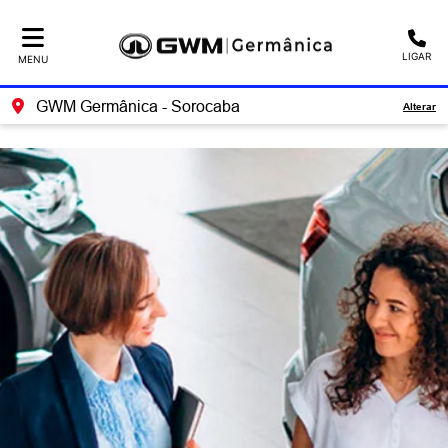
Ativar a compatibilidade com o leitor de tela
LIGAR
MENU
GWM Germânica - Sorocaba
Alterar