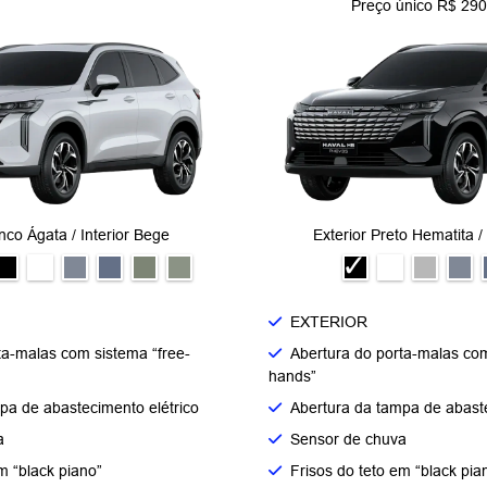
Preço único R$ 290
nco Ágata / Interior Bege
Exterior Preto Hematita / 
EXTERIOR
ta-malas com sistema “free-
Abertura do porta-malas com
hands”
pa de abastecimento elétrico
Abertura da tampa de abaste
a
Sensor de chuva
m “black piano”
Frisos do teto em “black pia