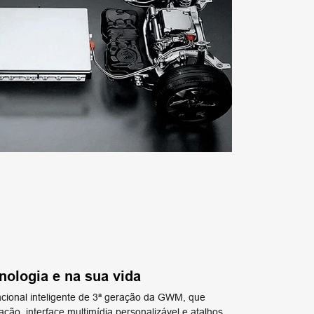
nologia e na sua vida
cional inteligente de 3ª geração da GWM, que
ão, interface multimídia personalizável e atalhos