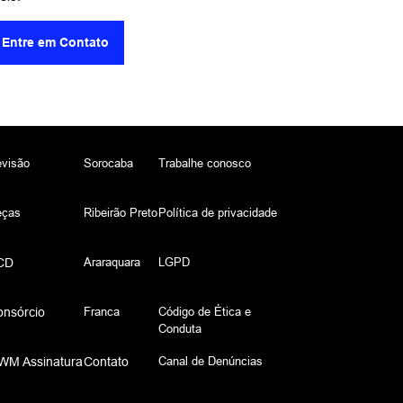
Entre em Contato
visão
Sorocaba
Trabalhe conosco
eças
Ribeirão Preto
Política de privacidade
Araraquara
LGPD
CD
Franca
Código de Ética e
onsórcio
Conduta
Canal de Denúncias
WM Assinatura
Contato