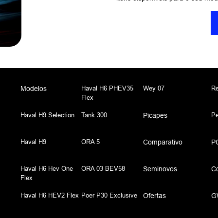
Haval H6 PHEV35
Wey 07
Re
Modelos
Flex
Haval H9 Selection
Tank 300
P
Picapes
Haval H9
ORA 5
Comparativo
P
Haval H6 Hev One
ORA 03 BEV58
Seminovos
C
Flex
Haval H6 HEV2 Flex
Poer P30 Exclusive
Ofertas
G