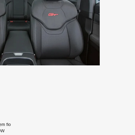
em fio
50W