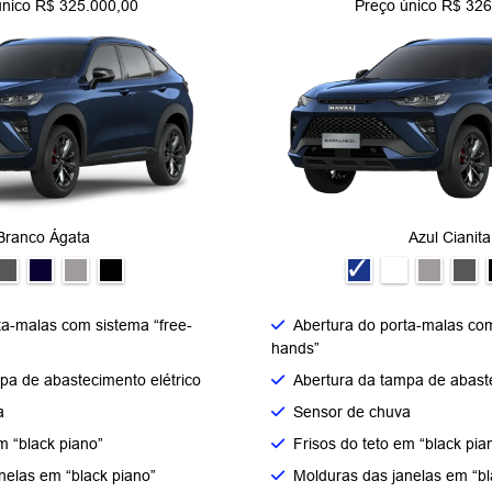
único R$ 325.000,00
Preço único R$ 326
Branco Ágata
Azul Cianita
ta-malas com sistema “free-
Abertura do porta-malas com
hands”
pa de abastecimento elétrico
Abertura da tampa de abaste
a
Sensor de chuva
m “black piano”
Frisos do teto em “black pia
nelas em “black piano”
Molduras das janelas em “bl