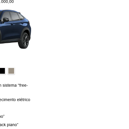
.000,00
 sistema “free-
cimento elétrico
no”
ack piano”