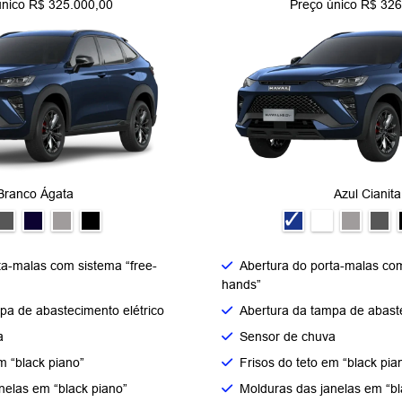
único R$ 325.000,00
Preço único R$ 326
Branco Ágata
Azul Cianita
ta-malas com sistema “free-
Abertura do porta-malas com
hands”
pa de abastecimento elétrico
Abertura da tampa de abaste
a
Sensor de chuva
m “black piano”
Frisos do teto em “black pia
nelas em “black piano”
Molduras das janelas em “bl