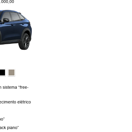
.000,00
 sistema “free-
cimento elétrico
no”
ack piano”