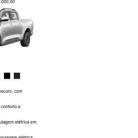
.000,00
escuro, com
conforto e
ulagem elétrica em
gulagem elétrica