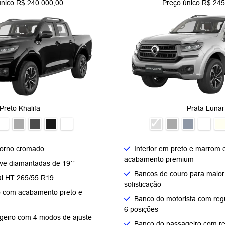
único R$ 240.000,00
Preço único R$ 245
Preto Khalifa
Prata Lunar
orno cromado​
Interior em preto e marrom 
acabamento premium
eve diamantadas de 19´´​
Bancos de couro para maior 
l HT 265/55 R19​
sofisticação
 com acabamento preto e
Banco do motorista com reg
6 posições​
geiro com 4 modos de ajuste
Banco do passageiro com re