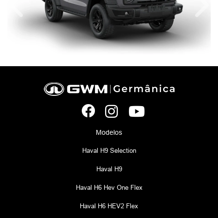
Anterior
Próx
Modelos
Haval H9 Selection
Haval H9
Haval H6 Hev One Flex
Haval H6 HEV2 Flex