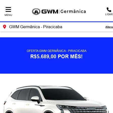
Ativar a compatibilidade com o leitor de tela
LIGAR
MENU
GWM Germânica - Piracicaba
Altera
OFERTA GWM GERMÂNICA - PIRACICABA
R$5.689,00 POR MÊS!