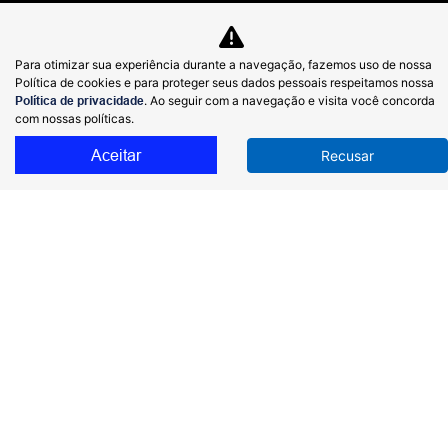
Trabalhe conosco
Política de privacidade
Para otimizar sua experiência durante a navegação, fazemos uso de nossa
Política de cookies e para proteger seus dados pessoais respeitamos nossa
LGPD
Política de privacidade
. Ao seguir com a navegação e visita você concorda
com nossas políticas.
Código de Ética e Conduta
Aceitar
Recusar
Canal de Denúncias
Canal de Ouvidoria
Desacelere. Seu bem maior é a vida.
COMERCIAL PROTON LIMITADA
49.150.086/0001-28
Desenvolvido pela DEALERSPACE ® Direitos Reservados.