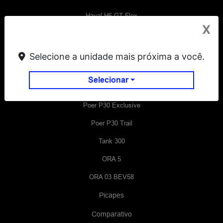
Haval H6 GT Flex
X
Haval H6 PHEV35 Flex
Wey 07
Selecione a unidade mais próxima a você.
Wey 07 Dark Edition
Selecionar
Poer P30 Pro
Poer P30 Exclusive
Poer P30 Trail
Tank 300
ORA 5
ORA 03 BEV58
Picapes
Comparativo