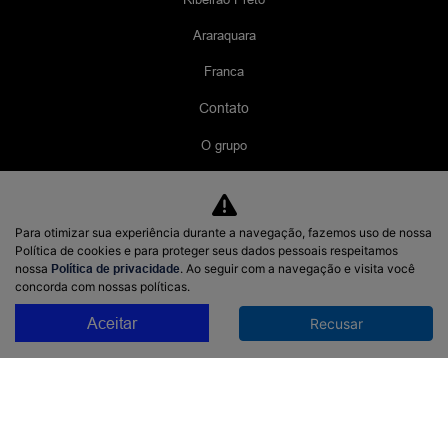
Araraquara
Franca
Contato
O grupo
Fale conosco
Trabalhe conosco
Para otimizar sua experiência durante a navegação, fazemos uso de nossa
Política de cookies e para proteger seus dados pessoais respeitamos
Política de privacidade
nossa
Política de privacidade
. Ao seguir com a navegação e visita você
concorda com nossas políticas.
LGPD
Aceitar
Recusar
Código de Ética e Conduta
Canal de Denúncias
Canal de Ouvidoria