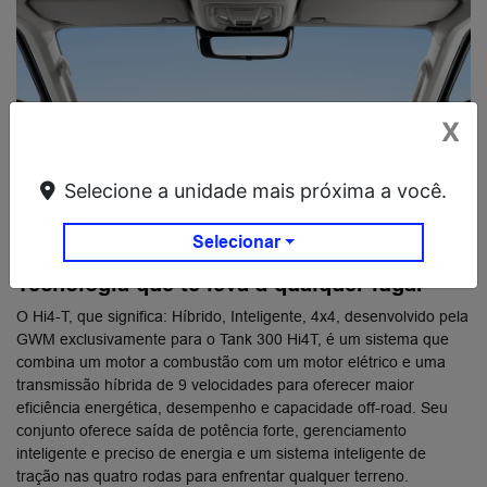
X
Selecione a unidade mais próxima a você.
Selecionar
Tecnologia que te leva a qualquer lugar
O Hi4-T, que significa: Híbrido, Inteligente, 4x4, desenvolvido pela
GWM exclusivamente para o Tank 300 Hi4T, é um sistema que
combina um motor a combustão com um motor elétrico e uma
transmissão híbrida de 9 velocidades para oferecer maior
eficiência energética, desempenho e capacidade off-road. Seu
conjunto oferece saída de potência forte, gerenciamento
inteligente e preciso de energia e um sistema inteligente de
tração nas quatro rodas para enfrentar qualquer terreno.