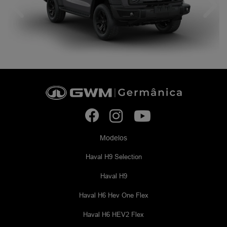
Anterior
Próx
Modelos
Haval H9 Selection
Haval H9
Haval H6 Hev One Flex
Haval H6 HEV2 Flex