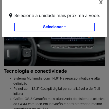
X
Selecione a unidade mais próxima a você.
Selecionar
Tecnologia e conectividade
Sistema Multimídia com 14,6" Navegação intuitiva e alta
definição
Painel com 12,3" Cockpit digital personalizável e de fácil
leitura
Coffee OS 3 Geração mais atualizada do sistema exclusivo
da GWM com foco em inovação e para oferecer a melhor
experiência ao usuário