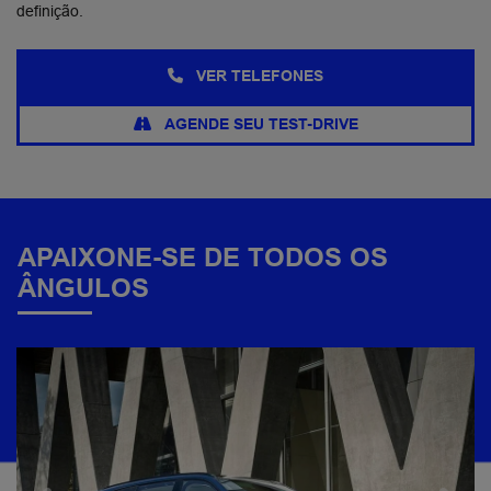
definição.
VER TELEFONES
AGENDE SEU TEST-DRIVE
APAIXONE-SE DE TODOS OS
ÂNGULOS