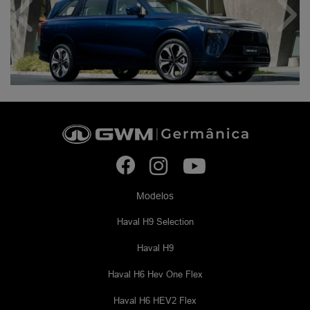
Anterior
Próx
Modelos
Haval H9 Selection
Haval H9
Haval H6 Hev One Flex
Haval H6 HEV2 Flex