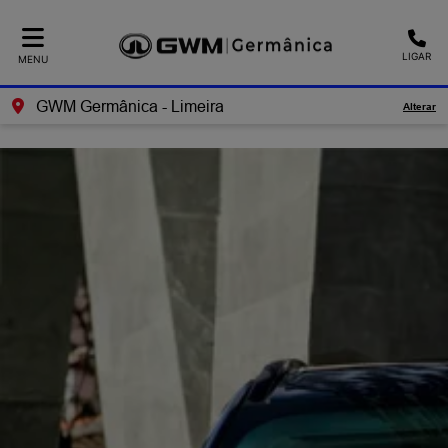
Ativar a compatibilidade com o leitor de tela
LIGAR
MENU
GWM Germânica - Limeira
Alterar