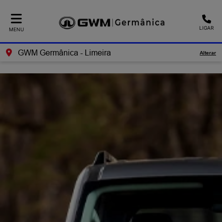
Ativar a compatibilidade com o leitor de tela
LIGAR
MENU
GWM Germânica - Limeira
Alterar