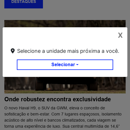
DESTAQUES
X
Selecione a unidade mais próxima a você.
Selecionar
Onde robustez encontra exclusividade
O novo Haval H9, o SUV da GWM, eleva o conceito de
sofisticação e bem-estar. Com 7 lugares espaçosos, isolamento
acústico de alto nível e bancos climatizados, cada viagem se
torna uma experiência de luxo. Sua central multimídia de 14,6”