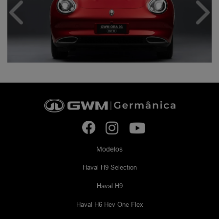
Anterior
Próx
Modelos
Haval H9 Selection
Haval H9
Haval H6 Hev One Flex