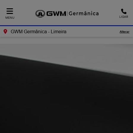
Ativar a compatibilidade com o leitor de tela
LIGAR
MENU
GWM Germânica - Limeira
Alterar