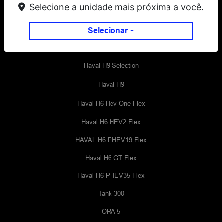
Selecione a unidade mais próxima a você.
Selecionar
Modelos
Haval H9 Selection
Haval H9
Haval H6 Hev One Flex
Haval H6 HEV2 Flex
HAVAL H6 PHEV19 Flex
Haval H6 GT Flex
Haval H6 PHEV35 Flex
Tank 300
ORA 5