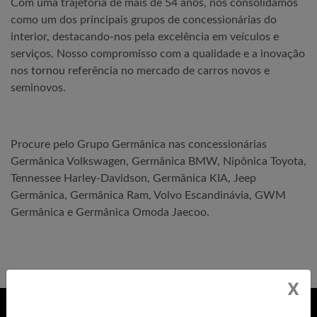
Com uma trajetória de mais de 54 anos, nos consolidamos
como um dos principais grupos de concessionárias do
interior, destacando-nos pela excelência em veículos e
serviços. Nosso compromisso com a qualidade e a inovação
nos tornou referência no mercado de carros novos e
seminovos.
Procure pelo Grupo Germânica nas concessionárias
Germânica Volkswagen, Germânica BMW, Nipônica Toyota,
Tennessee Harley-Davidson, Germânica KIA, Jeep
Germânica, Germânica Ram, Volvo Escandinávia, GWM
Germânica e Germânica Omoda Jaecoo.
X