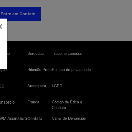
Entre em Contato
X
visão
Sorocaba
Trabalhe conosco
eças
Ribeirão Preto
Política de privacidade
Araraquara
LGPD
CD
Franca
Código de Ética e
onsórcio
Conduta
Canal de Denúncias
WM Assinatura
Contato