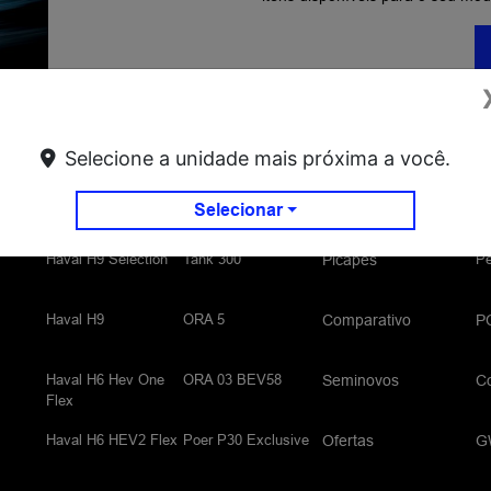
Selecione a unidade mais próxima a você.
Haval H6 PHEV35
Wey 07
Re
Modelos
Selecionar
Flex
Haval H9 Selection
Tank 300
P
Picapes
Haval H9
ORA 5
Comparativo
P
Haval H6 Hev One
ORA 03 BEV58
Seminovos
C
Flex
Haval H6 HEV2 Flex
Poer P30 Exclusive
Ofertas
G