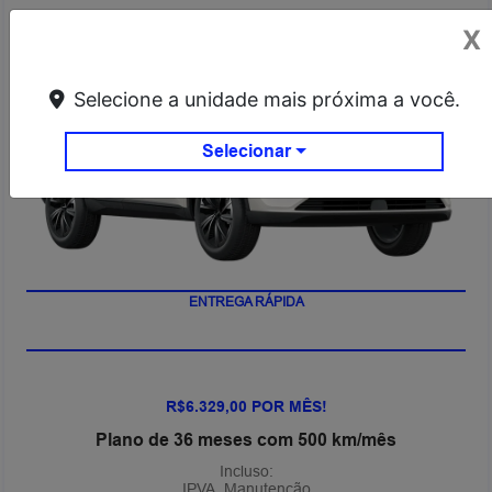
X
Selecione a unidade mais próxima a você.
Selecionar
ENTREGA RÁPIDA
R$6.329,00 POR MÊS!
Plano de 36 meses com 500 km/mês
Incluso:
IPVA, Manutenção