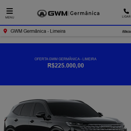
Ativar a compatibilidade com o leitor de tela
LIGAR
MENU
GWM Germânica - Limeira
Altera
OFERTA GWM GERMÂNICA - LIMEIRA
R$225.000,00