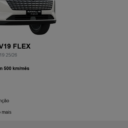
V19 FLEX
9 25/26
om 500 km/mês
nção
o mais