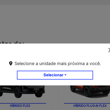
tar de:
Haval H6 HEV2 Flex
Tank 300
Selecione a unidade mais próxima a você.
Haval H6 HEV2 25/26
Tank 300 Hi4-T 25/25
Selecionar
HÍBRIDO FLEX
HÍBRIDO PLUG-IN FLEX