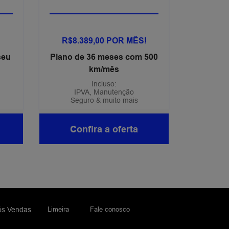
R$8.389,00 POR MÊS!
seu
Plano de 36 meses com 500
km/mês
Incluso:
IPVA, Manutenção
Seguro & muito mais
Confira a oferta
Limeira
Fale conosco
ós Vendas