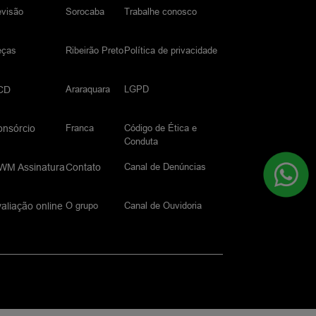
visão
Sorocaba
Trabalhe conosco
eças
Ribeirão Preto
Política de privacidade
Araraquara
LGPD
CD
Franca
Código de Ética e
onsórcio
Conduta
Canal de Denúncias
WM Assinatura
Contato
O grupo
Canal de Ouvidoria
aliação online