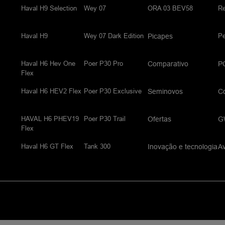
Haval H9 Selection
Wey 07
ORA 03 BEV58
Re
Haval H9
Wey 07 Dark Edition
P
Picapes
Haval H6 Hev One
Poer P30 Pro
Comparativo
P
Flex
Haval H6 HEV2 Flex
Poer P30 Exclusive
Seminovos
C
HAVAL H6 PHEV19
Poer P30 Trail
Ofertas
G
Flex
Haval H6 GT Flex
Tank 300
Inovação e tecnologia
Av