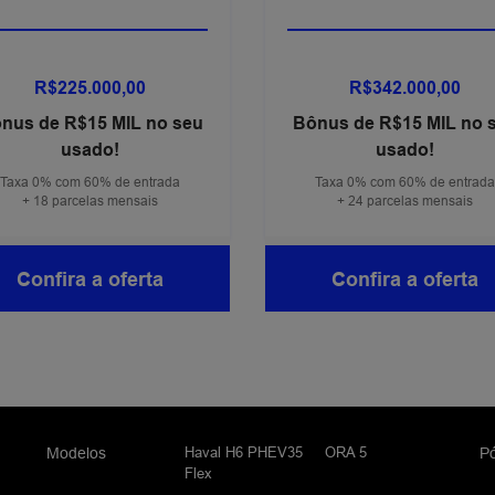
R$225.000,00
R$342.000,00
nus de R$15 MIL no seu
Bônus de R$15 MIL no 
usado!
usado!
Taxa 0% com 60% de entrada
Taxa 0% com 60% de entrada
+ 18 parcelas mensais
+ 24 parcelas mensais
Confira a oferta
Confira a oferta
Haval H6 PHEV35
ORA 5
Modelos
P
Flex