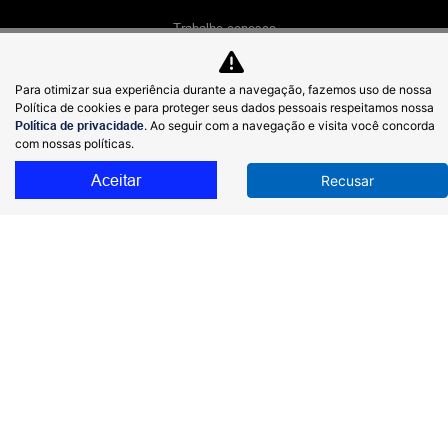
Trabalhe conosco
Política de privacidade
Para otimizar sua experiência durante a navegação, fazemos uso de nossa
LGPD
Política de cookies e para proteger seus dados pessoais respeitamos nossa
Política de privacidade
. Ao seguir com a navegação e visita você concorda
Código de Ética e Conduta
com nossas políticas.
Canal de Denúncias
Aceitar
Recusar
Canal de Ouvidoria
Desacelere. Seu bem maior é a vida.
COMERCIAL PROTON LIMITADA
49.150.086/0001-28
Desenvolvido pela DEALERSPACE ® Direitos Reservados.