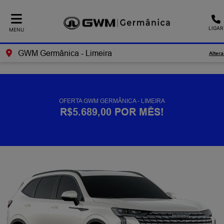
Ativar a compatibilidade com o leitor de tela
LIGAR
MENU
GWM Germânica - Limeira
Altera
OFERTA GWM GERMÂNICA - LIMEIRA
R$5.689,00 POR MÊS!